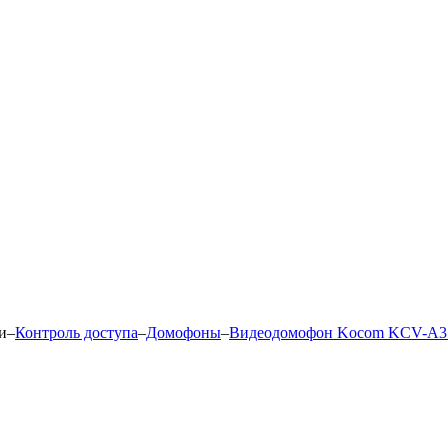
и
–
Контроль доступа
–
Домофоны
–
Видеодомофон Kocom KCV-A37