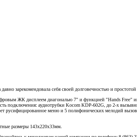
 давно зарекомендовала себя своей долговечностью и простотой
вым ЖК дисплеем диагональю 7" и функцией "Hands Free" име
сть подключения: аудиотрубки Kocom KDP-602G, до 2-х вызывны
т русифицированное меню и 5 полифонических мелодий вызова.
итные размеры 143х220х33мм.
ащайтесь к менеджерам нашей компании по телефону 8 (863) 27