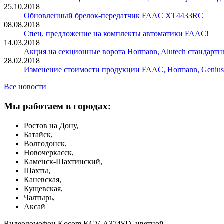
25.10.2018
Обновленный брелок-передатчик FAAC XT4433RC
08.08.2018
Спец. предложение на комплекты автоматики FAAC!
14.03.2018
Акция на секционные ворота Hormann, Alutech стандартн
28.02.2018
Изменение стоимости продукции FAAC, Hormann, Genius
Все новости
Мы работаем в городах:
Ростов на Дону,
Батайск,
Волгодонск,
Новочеркасск,
Каменск-Шахтинский,
Шахты,
Каневская,
Кущевская,
Чалтырь,
Аксай
Видеодомофон Kocom KCV-A374SD, цветной