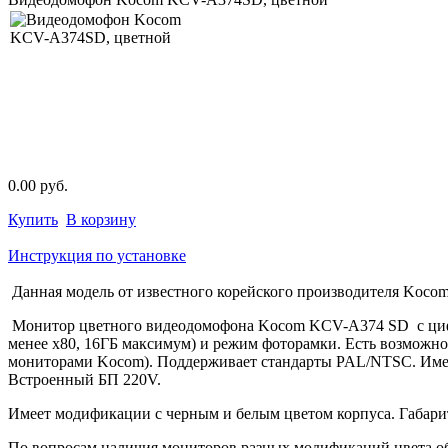
0.00 руб.
Купить
В корзину
Инструкция по установке
Данная модель от известного корейского производителя Kocom
Монитор цветного видеодомофона Kocom KCV-A374 SD с цифро
менее х80, 16ГБ максимум) и режим фоторамки. Есть возможно
мониторами Kocom). Поддерживает стандарты PAL/NTSC. Имее
Встроенный БП 220V.
Имеет модификации с черным и белым цветом корпуса. Габар
По вопросам наличия мониторов разных модификаций цвета обр