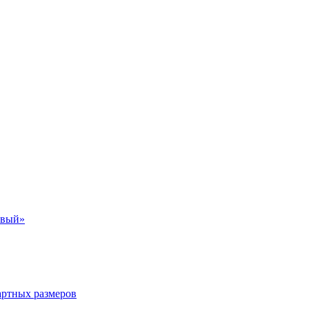
евый»
артных размеров