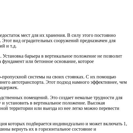
остаток мест для их хранения. В силу этого постоянно
 Этот вид оградительных сооружений предназначен для
й и т.д.
. Установка барьера в вертикальное положение не позволит
а фундамент или бетонное основание, которое
о-пропускной системы на своих стоянках. С их помощью
него автотранспорта. Этот подход намного эффективнее, чем
задержек.
водственных помещений. Это создает немалые трудности для
у и установить в вертикальное положение. Высокая
ной территории или выезда из нее легко можно перевести
ция которых подбирается индивидуально и может включать 1,
ашины вернуть их в горизонтальное состояние и