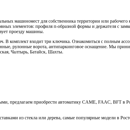
альных машиномест для собственника территории или рабочего
овных элементов: профиля п-образной формы и держателя с замко
вует проезду машины.
юч. В комплект входит три ключика. Ознакомиться с полным ассо
ные, рулонные ворота, антипаркинговое оснащение. Мы принима
кая, Чалтырь, Батайск, Шахты.
ми, предлагаем приобрести автоматику CAME, FAAC, BFT в Рос
тавками из стекла или дерева, самые популярные модели в Рост