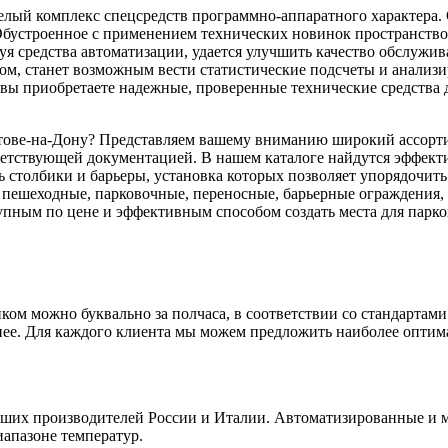
елый комплекс спецсредств программно-аппаратного характера. 
бустроенное с применением технических новинок пространство 
я средства автоматизации, удается улучшить качество обслужив
зом, станет возможным вести статистические подсчеты и анализи
вы приобретаете надежные, проверенные технические средства
стове-на-Дону? Представляем вашему вниманию широкий ассорт
етствующей документацией. В нашем каталоге найдутся эффект
ть столбики и барьеры, установка которых позволяет упорядочит
 пешеходные, парковочные, переносные, барьерные ограждения,
упным по цене и эффективным способом создать места для парк
ом можно буквально за полчаса, в соответствии со стандартами
нее. Для каждого клиента мы можем предложить наиболее оптим
чших производителей России и Италии. Автоматизированные и 
иапазоне температур.