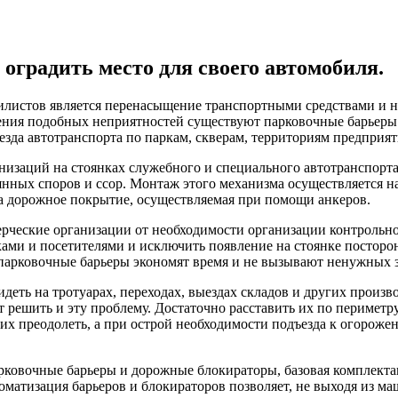
оградить место для своего автомобиля.
листов является перенасыщение транспортными средствами и нед
ения подобных неприятностей существуют парковочные барьеры.
зда автотранспорта по паркам, скверам, территориям предприяти
низаций на стоянках служебного и специального автотранспорта
янных споров и ссор. Монтаж этого механизма осуществляется н
на дорожное покрытие, осуществляемая при помощи анкеров.
ерческие организации от необходимости организации контрольн
ами и посетителями и исключить появление на стоянке посторон
. парковочные барьеры экономят время и не вызывают ненужных 
идеть на тротуарах, переходах, выездах складов и других произ
 решить и эту проблему. Достаточно расставить их по периметр
х преодолеть, а при острой необходимости подъезда к огорожен
рковочные барьеры и дорожные блокираторы, базовая комплекта
томатизация барьеров и блокираторов позволяет, не выходя из м