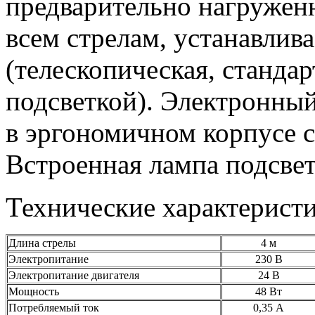
предварительно нагружен
всем стрелам, устанавлив
(телескопическая, стандар
подсветкой). Электронны
в эргономичном корпусе 
Встроенная лампа подсвет
Технические характерист
Длина стрелы
4 м
Электропитание
230 В
Электропитание двигателя
24 В
Мощность
48 Вт
Потребляемый ток
0,35 А