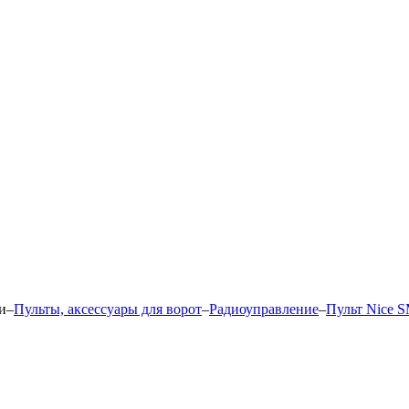
и
–
Пульты, аксессуары для ворот
–
Радиоуправление
–
Пульт Nice S