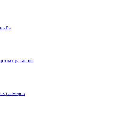
евый»
артных размеров
ых размеров