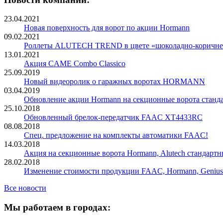
23.04.2021
Новая поверхность для ворот по акции Hormann
09.02.2021
Роллеты ALUTECH TREND в цвете «шоколадно-коричн
13.01.2021
Акция CAME Combo Classico
25.09.2019
Новый видеоролик о гаражных воротах HORMANN
03.04.2019
Обновление акции Hormann на секционные ворота станд
25.10.2018
Обновленный брелок-передатчик FAAC XT4433RC
08.08.2018
Спец. предложение на комплекты автоматики FAAC!
14.03.2018
Акция на секционные ворота Hormann, Alutech стандартн
28.02.2018
Изменение стоимости продукции FAAC, Hormann, Genius
Все новости
Мы работаем в городах: