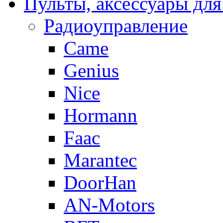
Пульты, аксессуары для
Радиоуправление
Came
Genius
Nice
Hormann
Faac
Marantec
DoorHan
AN-Motors