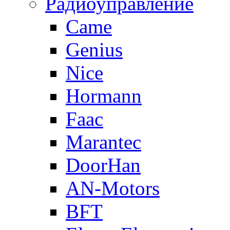
Радиоуправление
Came
Genius
Nice
Hormann
Faac
Marantec
DoorHan
AN-Motors
BFT