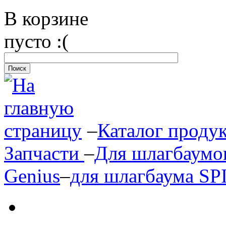
В корзине
пусто :(
–
Каталог проду
Запчасти
–
Для шлагбаумо
Genius
–
для шлагбаума SP