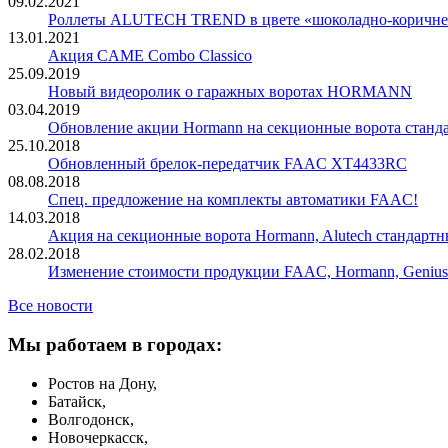
09.02.2021
Роллеты ALUTECH TREND в цвете «шоколадно-коричн
13.01.2021
Акция CAME Combo Classico
25.09.2019
Новый видеоролик о гаражных воротах HORMANN
03.04.2019
Обновление акции Hormann на секционные ворота станд
25.10.2018
Обновленный брелок-передатчик FAAC XT4433RC
08.08.2018
Спец. предложение на комплекты автоматики FAAC!
14.03.2018
Акция на секционные ворота Hormann, Alutech стандартн
28.02.2018
Изменение стоимости продукции FAAC, Hormann, Genius
Все новости
Мы работаем в городах:
Ростов на Дону,
Батайск,
Волгодонск,
Новочеркасск,