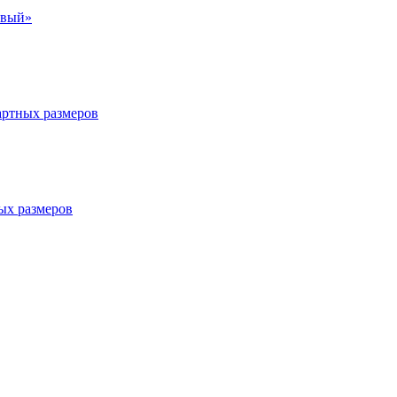
евый»
артных размеров
ых размеров