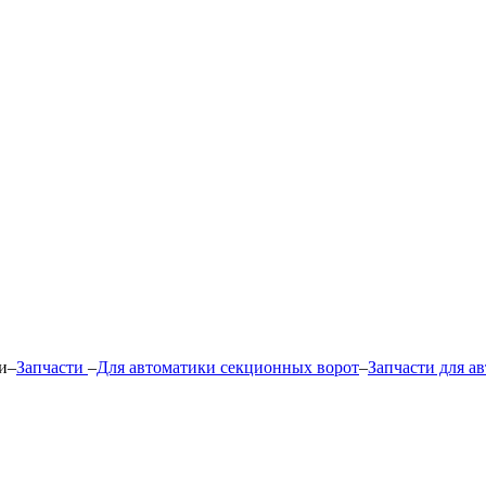
и
–
Запчасти
–
Для автоматики секционных ворот
–
Запчасти для а