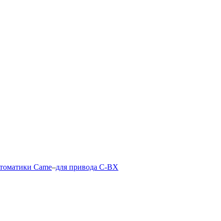
втоматики Came
–
для привода C-BX