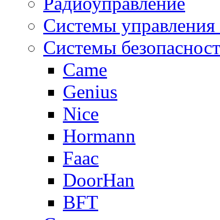
Радиоуправление
Системы управления
Системы безопаснос
Came
Genius
Nice
Hormann
Faac
DoorHan
BFT